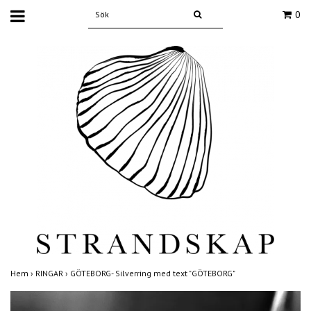
0
Hem
›
RINGAR
›
GÖTEBORG- Silverring med text "GÖTEBORG"